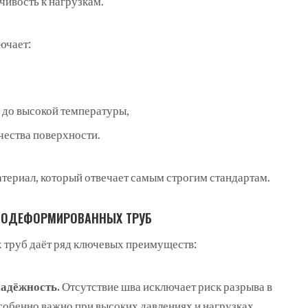
чивость к нагрузкам.
ючает:
а до высокой температуры,
чества поверхности.
атериал, который отвечает самым строгим стандартам.
НОДЕФОРМИРОВАННЫХ ТРУБ
 труб даёт ряд ключевых преимуществ:
надёжность.
Отсутствие шва исключает риск разрыва в
собенно важно при высоких давлениях и нагрузках.