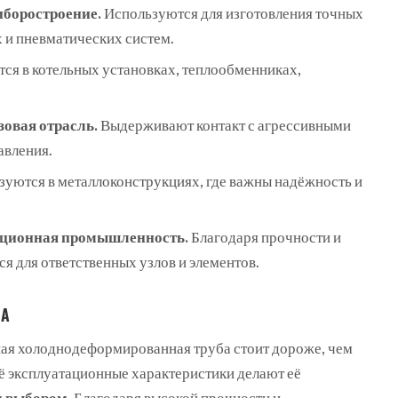
боростроение.
Используются для изготовления точных
х и пневматических систем.
я в котельных установках, теплообменниках,
овая отрасль.
Выдерживают контакт с агрессивными
авления.
уются в металлоконструкциях, где важны надёжность и
ационная промышленность.
Благодаря прочности и
я для ответственных узлов и элементов.
ДА
ная холоднодеформированная труба стоит дороже, чем
её эксплуатационные характеристики делают её
м выбором
. Благодаря высокой прочности и