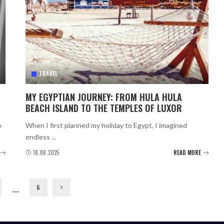
TRAVEL
MY EGYPTIAN JOURNEY: FROM HULA HULA
BEACH ISLAND TO THE TEMPLES OF LUXOR
о
When I first planned my holiday to Egypt, I imagined
endless
...
18.08.2025
READ MORE
…
6