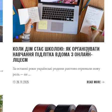
TRAVEL
КОЛИ ДІМ СТАЄ ШКОЛОЮ: ЯК ОРГАНІЗУВАТИ
НАВЧАННЯ ПІДЛІТКА ВДОМА З ОНЛАЙН-
ЛІЦЕЄМ
За останні роки українські родини раптово отримали нову
роль — не
...
26.11.2025
READ MORE