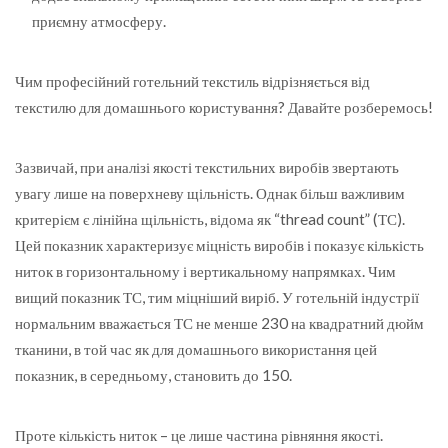
приємну атмосферу.
Чим професійний готельний текстиль відрізняється від
текстилю для домашнього користування? Давайте розберемось!
Зазвичай, при аналізі якості текстильних виробів звертають
увагу лише на поверхневу щільність. Однак більш важливим
критерієм є лінійна щільність, відома як “thread count” (ТС).
Цей показник характеризує міцність виробів і показує кількість
ниток в горизонтальному і вертикальному напрямках. Чим
вищий показник ТС, тим міцніший виріб. У готельній індустрії
нормальним вважається ТС не менше 230 на квадратний дюйм
тканини, в той час як для домашнього використання цей
показник, в середньому, становить до 150.
Проте кількість ниток – це лише частина рівняння якості.