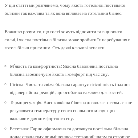
У цій статті ми розглянемо, чому якість готельної постільної
білизни так важлива та як вона впливає на готельний бізнес.
Важливо розуміти, що гості хочуть відпочити та відновити
силиі, і якісна постільна білизна може зробити їх перебування в
готелі більш приємним. Ось деякі ключові аспекти:
М’якість та комфортність: Якісна бавовняна постільна
білизна забезпечує м’якість і комфорт під час сну.
Гігієна: Чиста та свіжа білизна гарантує гігієнічність і захист
від алергійних реакцій, що особливо важливо для гостей.
Терморегуляція: Високоякісна білизна дозволяє гостям легше
регулювати температуру свого спального місця, що є
важливим для комфортного сну.
Естетика: Гарно оформлена та доглянута постільна білизна
додає спальному приміщенню естетичний шарм та створює