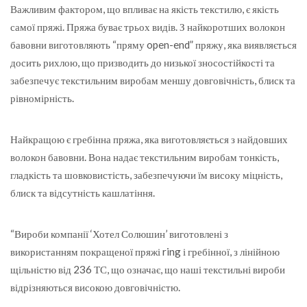
Важливим фактором, що впливає на якість текстилю, є якість
самої пряжі. Пряжа буває трьох видів. З найкоротших волокон
бавовни виготовляють “пряму open-end” пряжу, яка виявляється
досить рихлою, що призводить до низької зносостійкості та
забезпечує текстильним виробам меншу довговічність, блиск та
рівномірність.
Найкращою є гребінна пряжа, яка виготовляється з найдовших
волокон бавовни. Вона надає текстильним виробам тонкість,
гладкість та шовковистість, забезпечуючи їм високу міцність,
блиск та відсутність кашлатіння.
“Вироби компанії ‘Хотел Солюшин’ виготовлені з
використанням покращеної пряжі ring і гребінної, з лінійною
щільністю від 236 ТС, що означає, що наші текстильні вироби
відрізняються високою довговічністю.