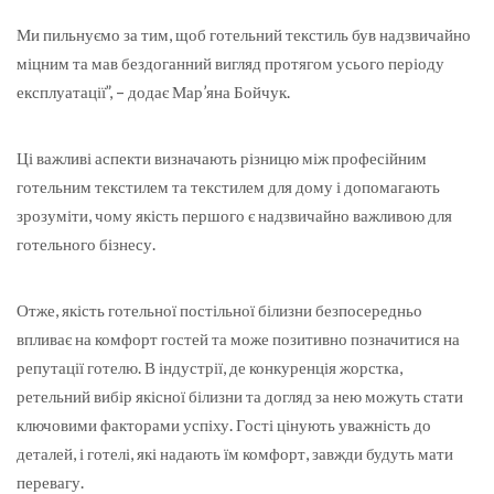
Ми пильнуємо за тим, щоб готельний текстиль був надзвичайно
міцним та мав бездоганний вигляд протягом усього періоду
експлуатації”, – додає Мар’яна Бойчук.
Ці важливі аспекти визначають різницю між професійним
готельним текстилем та текстилем для дому і допомагають
зрозуміти, чому якість першого є надзвичайно важливою для
готельного бізнесу.
Отже, якість готельної постільної білизни безпосередньо
впливає на комфорт гостей та може позитивно позначитися на
репутації готелю. В індустрії, де конкуренція жорстка,
ретельний вибір якісної білизни та догляд за нею можуть стати
ключовими факторами успіху. Гості цінують уважність до
деталей, і готелі, які надають їм комфорт, завжди будуть мати
перевагу.