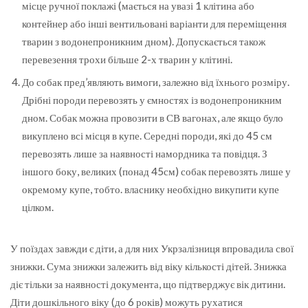
місце ручної поклажі (мається на увазі 1 клітина або
контейнер або інші вентильовані варіанти для переміщення
тварин з водонепроникним дном). Допускається також
перевезення трохи більше 2-х тварин у клітині.
До собак пред’являють вимоги, залежно від їхнього розміру.
Дрібні породи перевозять у ємностях із водонепроникним
дном. Собак можна провозити в СВ вагонах, але якщо було
викуплено всі місця в купе. Середні породи, які до 45 см
перевозять лише за наявності намордника та повідця. З
іншого боку, великих (понад 45см) собак перевозять лише у
окремому купе, тобто. власнику необхідно викупити купе
цілком.
У поїздах завжди є діти, а для них Укрзалізниця впровадила свої
знижки. Сума знижки залежить від віку кількості дітей. Знижка
діє тільки за наявності документа, що підтверджує вік дитини.
Діти дошкільного віку (до 6 років) можуть рухатися