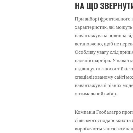
НА ЩО ЗВЕРНУТ
При виборі фронтального 
характеристик, які можуть 
навантажувача повинна від
встановлено, щоб не перев
Особливу увагу слід приділ
пальців шарніра. У наванта
підвищують зносостійкість
спеціалізованому сайті м
навантажувачі різних моде
оптимальний вибір.
Компанія Глобалагро проп
сільськогосподарських та 
виробляються цією компані