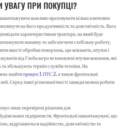
И УВАГУ ПРИ ПОКУПЦІ?
навантажувача важливо враховувати кілька ключових
вплинути на його продуктивність та довговічність. Вага
повідати характеристикам трактора, на який буде
антажувати машину та забезпечити стабільну роботу.
ити якості обробки поверхонь, що ковзають, втулок і
жувачів від Глобалагро встановлені втулки ковзання, які
 та збільшують термін служби техніки. На
ожна знайти
прицеп 1 ПТС 2
, а також фронтальні
лей. Серед такої різноманітності завжди можна робити
онує лише перевірені рішення для
будівельних підприємств. Фронтальні навантажувачі, що
єю, відрізняються надійністю, довговічністю та