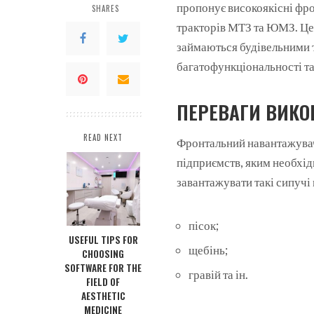
пропонує високоякісні фро
SHARES
тракторів МТЗ та ЮМЗ.
Це
займаються будівельними т
багатофункціональності та
ПЕРЕВАГИ ВИКО
READ NEXT
Фронтальний навантажувач
підприємств, яким необхід
завантажувати такі сипучі 
пісок;
USEFUL TIPS FOR
щебінь;
CHOOSING
SOFTWARE FOR THE
гравій та ін.
FIELD OF
AESTHETIC
MEDICINE