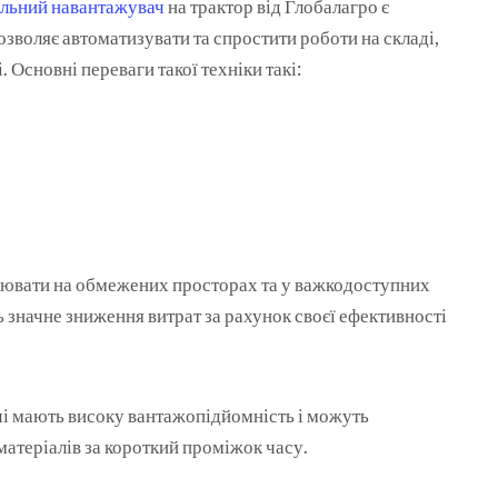
льний навантажувач
на трактор від Глобалагро є
озволяє автоматизувати та спростити роботи на складі,
. Основні переваги такої техніки такі:
цювати на обмежених просторах та у важкодоступних
 значне зниження витрат за рахунок своєї ефективності
чі мають високу вантажопідйомність і можуть
матеріалів за короткий проміжок часу.