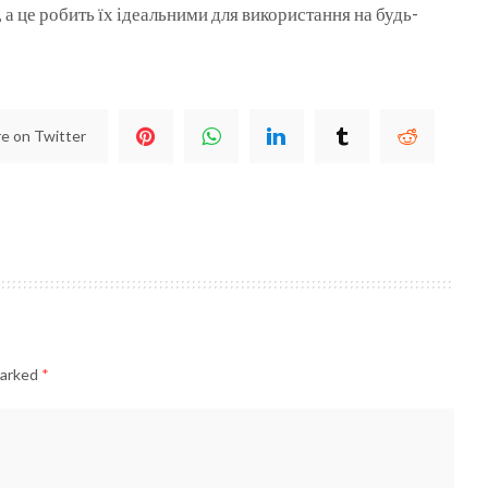
а це робить їх ідеальними для використання на будь-
e on Twitter
marked
*