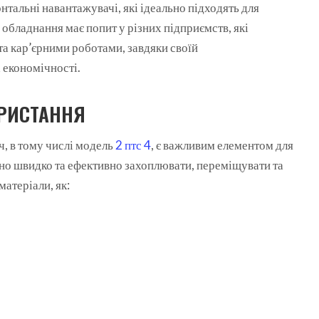
нтальні навантажувачі, які ідеально підходять для
 обладнання має попит у різних підприємств, які
а кар’єрними роботами, завдяки своїй
 економічності.
РИСТАННЯ
, в тому числі модель
2 птс 4
, є важливим елементом для
но швидко та ефективно захоплювати, переміщувати та
матеріали, як: