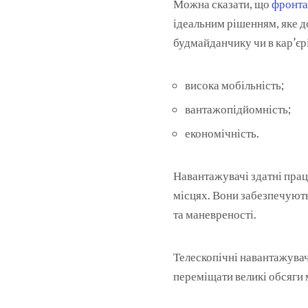
Можна сказати, що
фронта
ідеальним рішенням, яке д
будмайданчику чи в кар’єрі
висока мобільність;
вантажопідйомність;
економічність.
Навантажувачі здатні пра
місцях. Вони забезпечують
та маневреності.
Телескопічні навантажува
переміщати великі обсяги 