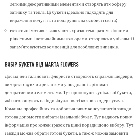
легкими декоративними елементами створять атмосферу
затишку та тепла. Ці букети ідеально підходять для
вираження почуттів та подарунків на особисті свята;
екзотичні мотиви- включають хризантеми разом з іншими
рідкісними і незвичайними кольорами, створюючи унікальні і
запам’ятовуються композиції для особливих випадків.
ВИБІР БУКЕТА ВІД MARTA FLOWERS
Досвідчені талановиті флористи створюють справжні шедеври,
використовуючи хризантеми у поєднанні з різними
декоративними елементами. Тут пропонують унікальні букети,
які наголошують на індивідуальності кожного одержувача.
Команда професійних та доброзичливих консультантів завжди
готова допомогти вибрати ідеальний букет. Тут надають повну
інформацію про кожен зразок та цінні поради щодо вибору. Тут
завжди можна обрати готові букети, а також можна замовити