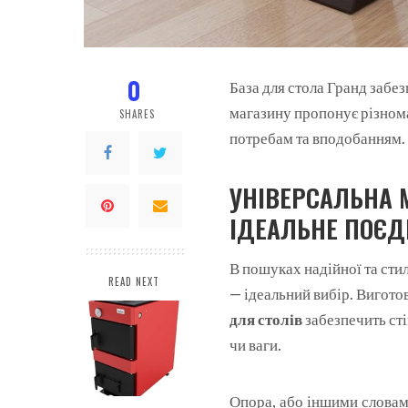
0
База для стола Гранд забе
магазину пропонує різнома
SHARES
потребам та вподобанням.
УНІВЕРСАЛЬНА 
ІДЕАЛЬНЕ ПОЄД
В пошуках надійної та сти
READ NEXT
— ідеальний вибір. Вигото
для столів
забезпечить сті
чи ваги.
Опора, або іншими слова