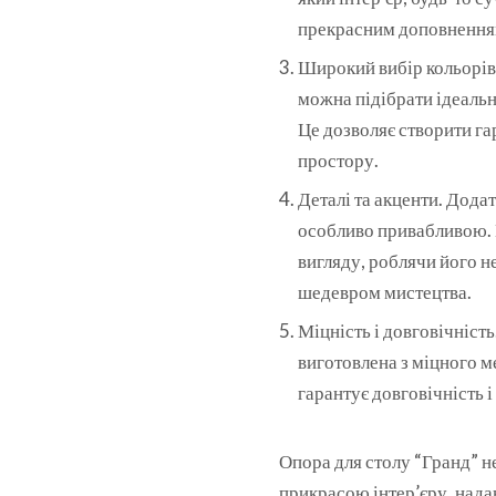
прекрасним доповненням 
Широкий вибір кольорів
можна підібрати ідеальн
Це дозволяє створити га
простору.
Деталі та акценти. Дода
особливо привабливою. 
вигляду, роблячи його 
шедевром мистецтва.
Міцність і довговічніст
виготовлена з міцного м
гарантує довговічність і
Опора для столу “Гранд” н
прикрасою інтер’єру, нада