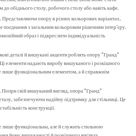
до обіднього столу, робочого столу або навіть кафе.
. Представляючи опору в різних кольорових варіантах,
е поєднання з загальним кольоровим рішенням інтер’єру.
рмонійний образ і підкреслити індивідуальність
ткові деталі й вишукані акценти роблять опору “Гранд”
Ці елементи надають виробу вишуканого і розкішного
не лише функціональним елементом, а й справжнім
ь. Попри свій вишуканий вигляд, опора “Гранд”
еталу, забезпечуючи надійну підтримку для стільниці. Це
 стабільність конструкції.
е лише функціональна, але й служить стильною
ючи йому вишуканості й розкішного вигляду.