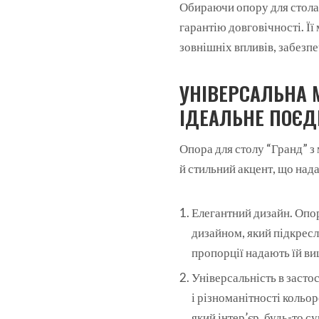
Обираючи опору для стола «
гарантію довговічності. Її
зовнішніх впливів, забезп
УНІВЕРСАЛЬНА 
ІДЕАЛЬНЕ ПОЄД
Опора для столу “Гранд” з
й стильний акцент, що нада
Елегантний дизайн. Опор
дизайном, який підкреслю
пропорції надають їй ви
Універсальність в засто
і різноманітності кольор
який інтер’єр, будь-то 