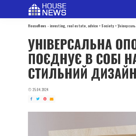
HouseNews - investing, real estate, advice
>
Society
>
Універсаль
УНІВЕРСАЛЬНА ОП
ПОЄДНУЄ В СОБІ Н
СТИЛЬНИЙ ДИЗАЙ
25.04.2024