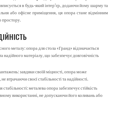
о вписується в будь-який інтер’єр, додаючи йому шарму та
тальня або офісне приміщення, ця опора стане відмінним
о простору.
ДІЙНІСТЬ
сного металу: опора для стола «Гранд» відзначається
а надійного матеріалу, що забезпечує довговічність
вантажень: завдяки своїй міцності, опора може
 не втрачаючи своєї стабільності та надійності.
я стабільності: металева опора забезпечує стійкість
ивному використанні, не допускаючи його коливань або