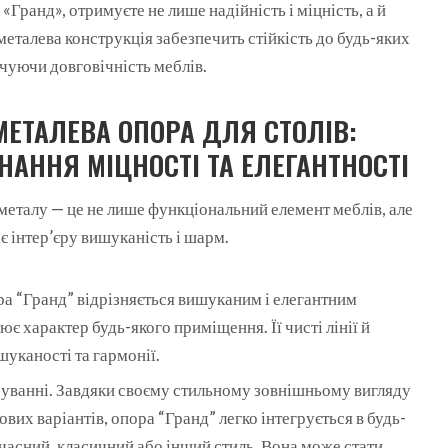
Гранд», отримуєте не лише надійність і міцність, а й
 металева конструкція забезпечить стійкість до будь-яких
ечуючи довговічність меблів.
МЕТАЛЕВА ОПОРА ДЛЯ СТОЛІВ:
НАННЯ МІЦНОСТІ ТА ЕЛЕГАНТНОСТІ
 металу — це не лише функціональний елемент меблів, але
є інтер’єру вишуканість і шарм.
а “Гранд” відрізняється вишуканим і елегантним
є характер будь-якого приміщення. Її чисті лінії й
шуканості та гармонії.
суванні. Завдяки своєму стильному зовнішньому вигляду
ових варіантів, опора “Гранд” легко інтегрується в будь-
сучасний, класичний або інший стиль. Вона може стати