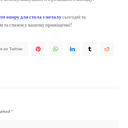
те опору для стола з металу
сьогодні та
 та стилем у вашому приміщенні!
e on Twitter
marked
*