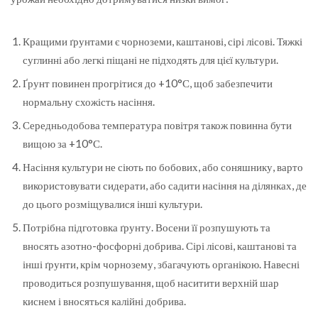
Кращими ґрунтами є чорноземи, каштанові, сірі лісові. Тяжкі
суглинні або легкі піщані не підходять для цієї культури.
Ґрунт повинен прогрітися до +10°С, щоб забезпечити
нормальну схожість насіння.
Середньодобова температура повітря також повинна бути
вищою за +10°С.
Насіння культури не сіють по бобових, або соняшнику, варто
використовувати сидерати, або садити насіння на ділянках, де
до цього розміщувалися інші культури.
Потрібна підготовка ґрунту. Восени її розпушують та
вносять азотно-фосфорні добрива. Сірі лісові, каштанові та
інші ґрунти, крім чорнозему, збагачують органікою. Навесні
проводиться розпушування, щоб наситити верхній шар
киснем і вносяться калійні добрива.