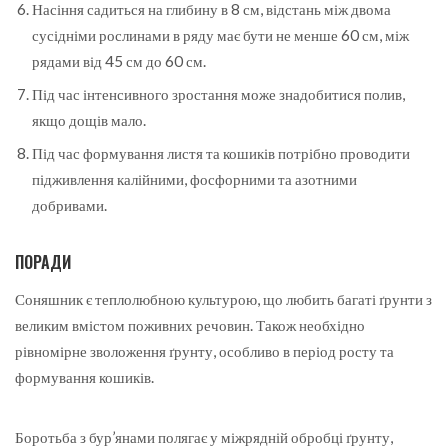
Насіння садиться на глибину в 8 см, відстань між двома
сусідніми рослинами в ряду має бути не менше 60 см, між
рядами від 45 см до 60 см.
Під час інтенсивного зростання може знадобитися полив,
якщо дощів мало.
Під час формування листя та кошиків потрібно проводити
підживлення калійними, фосфорними та азотними
добривами.
ПОРАДИ
Соняшник є теплолюбною культурою, що любить багаті ґрунти з
великим вмістом поживних речовин. Також необхідно
рівномірне зволоження ґрунту, особливо в період росту та
формування кошиків.
Боротьба з бур’янами полягає у міжрядній обробці ґрунту,