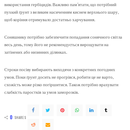
використання гербіцидів. Важливо пам’ятати, що потрібний
пухкий ґрунт з великим насиченням киснем верхнього шару,
щоб коріння отримувало достатньо харчування.
Соняшнику потрібно забезпечити попадання сонячного світла
весь день, тому його не рекомендується вирощувати на
затінених або низинних ділянках.
Строки посіву вибирають виходячи з конкретних погодних
умов. Поки ґрунт досить не прогрівся, робити це не варто,
схожість може різко погіршитися. Також потрібно врахувати
слабкість паростків за умов заморозків.
0
SHARES