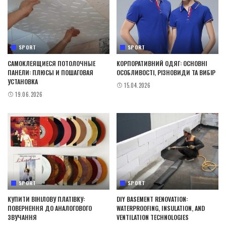
SPORT
SPORT
САМОКЛЕЯЩИЕСЯ ПОТОЛОЧНЫЕ
КОРПОРАТИВНИЙ ОДЯГ: ОСНОВНІ
ПАНЕЛИ: ПЛЮСЫ И ПОШАГОВАЯ
ОСОБЛИВОСТІ, РІЗНОВИДИ ТА ВИБІР
УСТАНОВКА
15.04.2026
19.06.2026
SPORT
SPORT
КУПИТИ ВІНІЛОВУ ПЛАТІВКУ:
DIY BASEMENT RENOVATION:
ПОВЕРНЕННЯ ДО АНАЛОГОВОГО
WATERPROOFING, INSULATION, AND
ЗВУЧАННЯ
VENTILATION TECHNOLOGIES