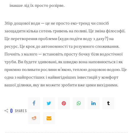
інакше лід їх просто розірве.
Збір дощової води — це не просто еко-тренд чи спосіб
заощадити кілька сотень гривень на поливі. Це зміна філософії.
Це перетворення проблеми (куди подіти воду з даху?) на
ресурс. Це крок до автономності та розумного споживання.
Почніть з малого — встановіть просту бочку біля водостічної
труби. Ви будете здивовані, як швидко вона наповнюється і як
приємно поливати рослини м’якою, теплою дощовою водою. Це
одна з найпростіших і найвигідніших інвестицій у комфорт
вашої ділянки, яку ви можете зробити вже цими вихідними.
0
SHARES