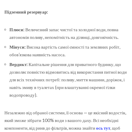
Підземний резервуар:
Плюси:
Величезний запас чистої та холодної води, повна
автономія поливу, непомітність на ділянці, довговічність.
Мінуси:
Висока вартість самої ємності та земляних робіт,
обов’язкова наявність насоса.
Вердикт:
Капітальне рішення для приватного будинку, що
дозволяє повністю відмовитись від використання питної води
для всіх технічних потреб: поливу, миття машини, доріжок, і
навіть змиву в туалетах (при влаштуванні окремої гілки
водопроводу).
Незалежно від обраної системи, її основа — це якісний водостік,
який зможе зібрати 100% води з вашого даху. Всі необхідні
компоненти, від ринв до фільтрів, можна знайти
ось тут
, щоб