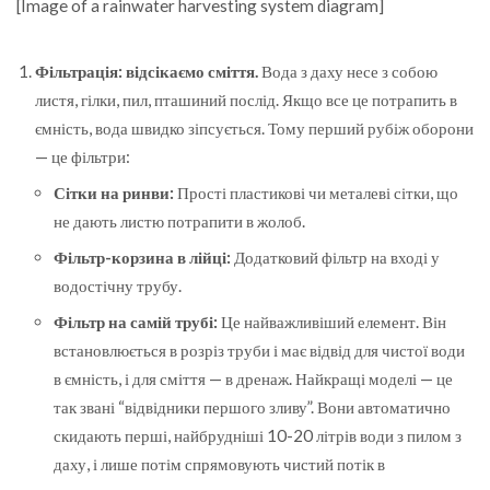
[Image of a rainwater harvesting system diagram]
Фільтрація: відсікаємо сміття.
Вода з даху несе з собою
листя, гілки, пил, пташиний послід. Якщо все це потрапить в
ємність, вода швидко зіпсується. Тому перший рубіж оборони
— це фільтри:
Сітки на ринви:
Прості пластикові чи металеві сітки, що
не дають листю потрапити в жолоб.
Фільтр-корзина в лійці:
Додатковий фільтр на вході у
водостічну трубу.
Фільтр на самій трубі:
Це найважливіший елемент. Він
встановлюється в розріз труби і має відвід для чистої води
в ємність, і для сміття — в дренаж. Найкращі моделі — це
так звані “відвідники першого зливу”. Вони автоматично
скидають перші, найбрудніші 10-20 літрів води з пилом з
даху, і лише потім спрямовують чистий потік в