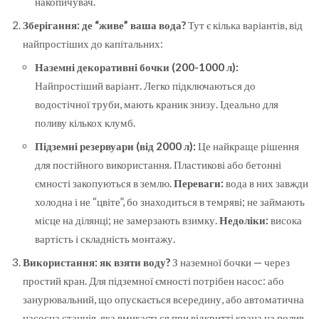
накопичувач.
Зберігання: де “живе” ваша вода?
Тут є кілька варіантів, від
найпростіших до капітальних:
Наземні декоративні бочки (200-1000 л):
Найпростіший варіант. Легко підключаються до
водостічної труби, мають краник знизу. Ідеально для
поливу кількох клумб.
Підземні резервуари (від 2000 л):
Це найкраще рішення
для постійного використання. Пластикові або бетонні
ємності закопуються в землю.
Переваги:
вода в них завжди
холодна і не “цвіте”, бо знаходиться в темряві; не займають
місце на ділянці; не замерзають взимку.
Недоліки:
висока
вартість і складність монтажу.
Використання: як взяти воду?
З наземної бочки — через
простий кран. Для підземної ємності потрібен насос: або
занурювальний, що опускається всередину, або автоматична
насосна станція, яка вмикається при відкритті крана на полив