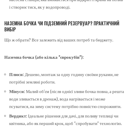
і створює тиск, як у водопроводі.
НАЗЕМНА БОЧКА ЧИ ПІДЗЕМНИЙ РЕЗЕРВУАР? ПРАКТИЧНИЙ
ВИБІР
Що ж обрати? Все залежить від ваших потреб та бюджету.
Наземна бочка (або кілька “єврокубів”):
Плюси:
Дешево, монтаж за одну годину своїми руками, не
потрібні земляні роботи.
Мінуси:
Малий об’єм (після однієї зливи бочка повна, а решта
води зливається в дренаж), вода нагрівається і може
псуватися, на зиму систему потрібно повністю спорожняти.
Вердикт:
Ідеальне рішення для дачі, для поливу теплиці чи
квітника, або як перший крок, щоб “спробувати” технологію.