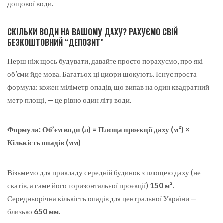
дощової води.
СКІЛЬКИ ВОДИ НА ВАШОМУ ДАХУ? РАХУЄМО СВІЙ
БЕЗКОШТОВНИЙ “ДЕПОЗИТ”
Перш ніж щось будувати, давайте просто порахуємо, про які
об’єми йде мова. Багатьох ці цифри шокують. Існує проста
формула: кожен міліметр опадів, що випав на один квадратний
метр площі, — це рівно один літр води.
Формула: Об’єм води (л) = Площа проєкції даху (м²) ×
Кількість опадів (мм)
Візьмемо для прикладу середній будинок з площею даху (не
скатів, а саме його горизонтальної проєкції)
150 м²
.
Середньорічна кількість опадів для центральної України —
близько
650 мм
.