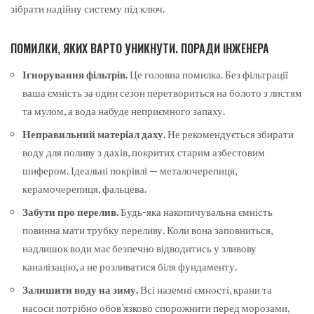
зібрати надійну систему під ключ.
ПОМИЛКИ, ЯКИХ ВАРТО УНИКНУТИ. ПОРАДИ ІНЖЕНЕРА
Ігнорування фільтрів.
Це головна помилка. Без фільтрації
ваша ємність за один сезон перетвориться на болото з листям
та мулом, а вода набуде неприємного запаху.
Неправильний матеріал даху.
Не рекомендується збирати
воду для поливу з дахів, покритих старим азбестовим
шифером. Ідеальні покрівлі — металочерепиця,
керамочерепиця, фальцева.
Забути про перелив.
Будь-яка накопичувальна ємність
повинна мати трубку переливу. Коли вона заповниться,
надлишок води має безпечно відводитись у зливову
каналізацію, а не розливатися біля фундаменту.
Залишити воду на зиму.
Всі наземні ємності, крани та
насоси потрібно обов’язково спорожнити перед морозами,