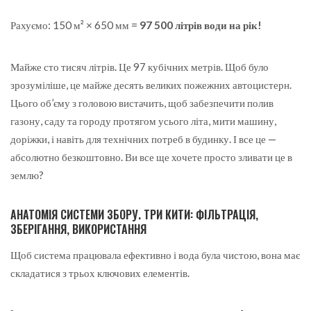
Рахуємо: 150 м² × 650 мм =
97 500 літрів води на рік!
Майже сто тисяч літрів. Це 97 кубічних метрів. Щоб було
зрозуміліше, це майже десять великих пожежних автоцистерн.
Цього об’єму з головою вистачить, щоб забезпечити полив
газону, саду та городу протягом усього літа, мити машину,
доріжки, і навіть для технічних потреб в будинку. І все це —
абсолютно безкоштовно. Ви все ще хочете просто зливати це в
землю?
АНАТОМІЯ СИСТЕМИ ЗБОРУ. ТРИ КИТИ: ФІЛЬТРАЦІЯ,
ЗБЕРІГАННЯ, ВИКОРИСТАННЯ
Щоб система працювала ефективно і вода була чистою, вона має
складатися з трьох ключових елементів.