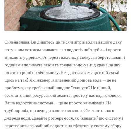
Сильна злива. Ви дивитесь, як тисячі літрів води з вашого даху
потужним потоком зливаються з водостічної труби… і просто
зникають у дренажі.
А через тиждень, у спеку, ви берете шланг і
годинами поливаєте газон та грядки водою з-під крана, за яку
платите гроші по лічильнику. Не здається вам, що в цій схемі
щось не так? Як інженер, я впевнений: дощова вода — це не
проблема, яку треба якнайшвидше “скинути”. Це цінний,
безкоштовний ресурс, який лежить просто у вас над головою.
Ваша водостічна система — це не просто каналізація. Це
трубопровід, що веде до вашого власного, безкоштовного
джерела води. Давайте розберемося, як “зламати” цю систему і
перетворити звичайний водостік на ефективну систему збору