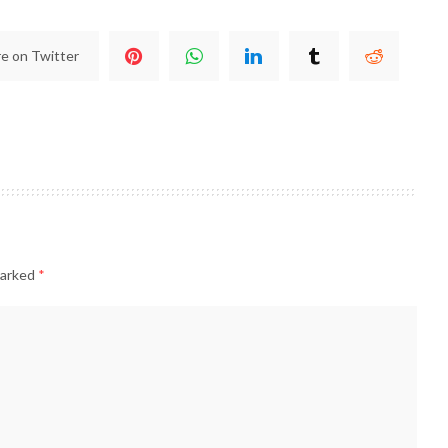
e on Twitter
marked
*