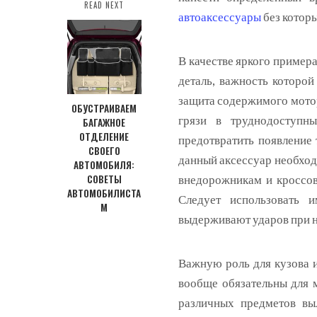
READ NEXT
автоаксессуары
без которы
В качестве яркого примера
деталь, важность которой
защита содержимого мото
ОБУСТРАИВАЕМ
грязи в труднодоступн
БАГАЖНОЕ
ОТДЕЛЕНИЕ
предотвратить появление
СВОЕГО
данный аксессуар необход
АВТОМОБИЛЯ:
СОВЕТЫ
внедорожникам и кроссов
АВТОМОБИЛИСТА
Следует использовать и
М
выдерживают ударов при н
Важную роль для кузова 
вообще обязательны для 
различных предметов вы