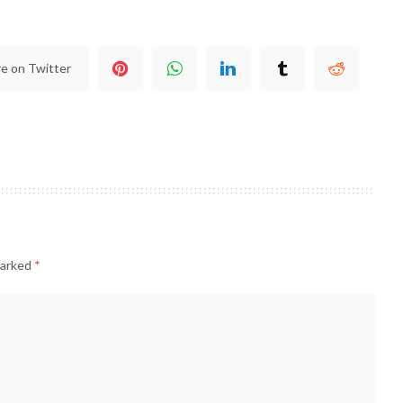
e on Twitter
marked
*