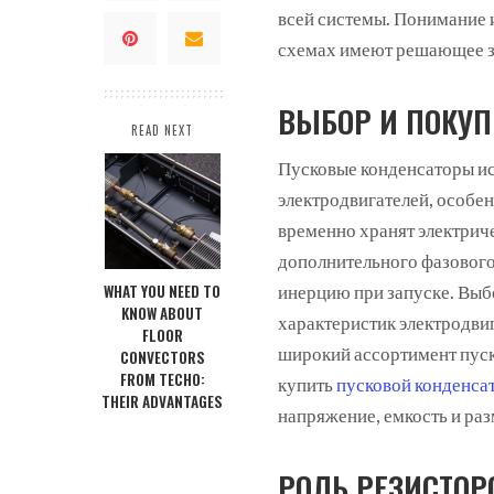
всей системы. Понимание 
схемах имеют решающее зн
ВЫБОР И ПОКУП
READ NEXT
Пусковые конденсаторы и
электродвигателей, особе
временно хранят электрич
дополнительного фазового
WHAT YOU NEED TO
инерцию при запуске. Выб
KNOW ABOUT
характеристик электродвиг
FLOOR
широкий ассортимент пуск
CONVECTORS
FROM TECHO:
купить
пусковой конденса
THEIR ADVANTAGES
напряжение, емкость и раз
РОЛЬ РЕЗИСТОР