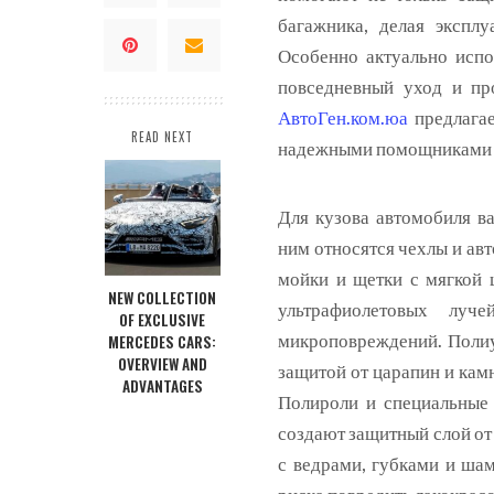
багажника, делая экспл
Особенно актуально испо
повседневный уход и пр
АвтоГен.ком.юа
предлагае
READ NEXT
надежными помощниками 
Для кузова автомобиля в
ним относятся чехлы и ав
мойки и щетки с мягкой 
NEW COLLECTION
ультрафиолетовых луч
OF EXCLUSIVE
микроповреждений. Полиу
MERCEDES CARS:
OVERVIEW AND
защитой от царапин и кам
ADVANTAGES
Полироли и специальные 
создают защитный слой от 
с ведрами, губками и ша