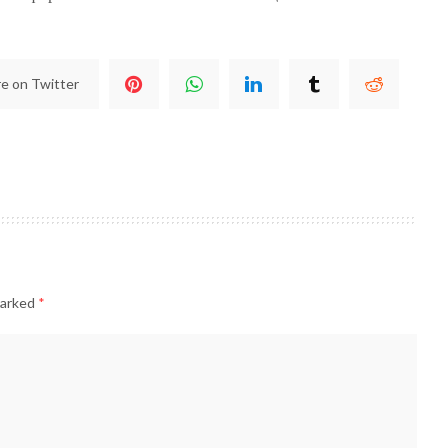
e on Twitter
marked
*