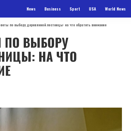
News
Business
Sport
USA
World News
веты по выбору деревянной лестницы: на что обратить внимание
 ПО ВЫБОРУ
НИЦЫ: НА ЧТО
ИЕ