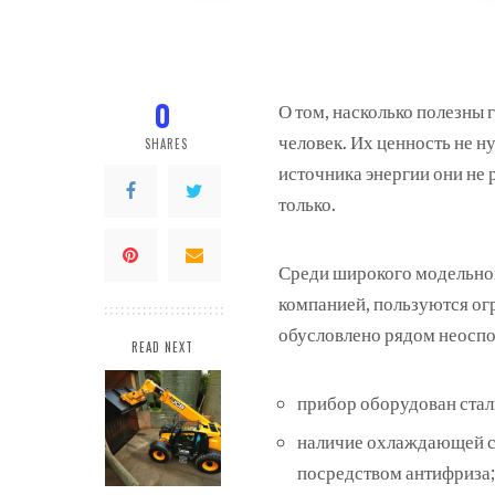
0
О том, насколько полезны 
человек. Их ценность не н
SHARES
источника энергии они не 
только.
Среди широкого модельног
компанией, пользуются ог
обусловлено рядом неосп
READ NEXT
прибор оборудован стал
наличие охлаждающей си
посредством антифриза;