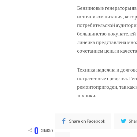
Бензиновые генераторы я
источником питания, кото
потребительской аудитории
большинство покупателей 
линейка представлена мн
сочетанием цены и качеств
Техника надежна и долгове
потраченные средства. Гене
ремонтопригоден, так как 
техники.
Share on Facebook
Shar
0
SHARES