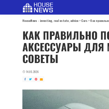
HouseNews - investing, real estate, advice
>
Cars
>
Как правильн
КАК ПРАВИЛЬНО П
АКСЕССУАРЫ ДЛЯ 
СОВЕТЫ
14.05.2026