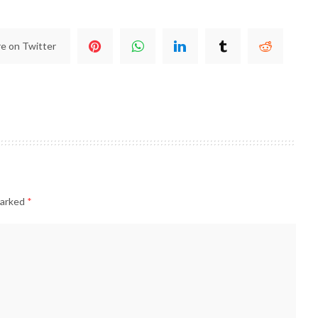
e on Twitter
marked
*