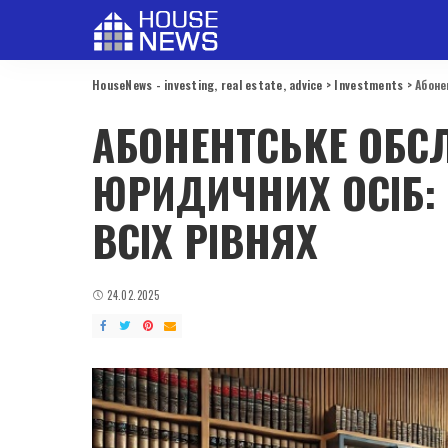
HouseNews - investing, real estate, advice
>
Investments
>
Абоне
АБОНЕНТСЬКЕ ОБС
ЮРИДИЧНИХ ОСІБ: 
ВСІХ РІВНЯХ
24.02.2025