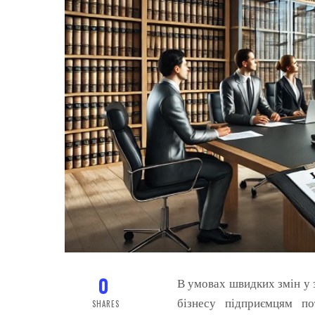
0
В умовах швидких змін у 
бізнесу підприємцям по
SHARES