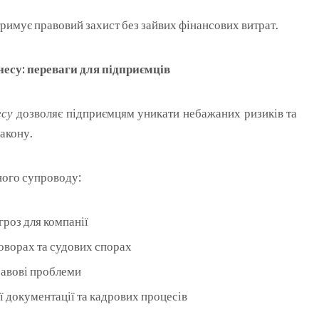
римує правовий захист без зайвих фінансових витрат.
есу: переваги для підприємців
есу
дозволяє підприємцям уникати небажаних ризиків та
закону.
ого супроводу:
гроз для компанії
говорах та судових спорах
равові проблеми
 документації та кадрових процесів