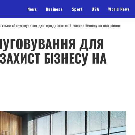
News
Business
Sport
USA
World News
нтське обслуговування для юридичних осіб: захист бізнесу на всіх рівнях
ЛУГОВУВАННЯ ДЛЯ
ЗАХИСТ БІЗНЕСУ НА