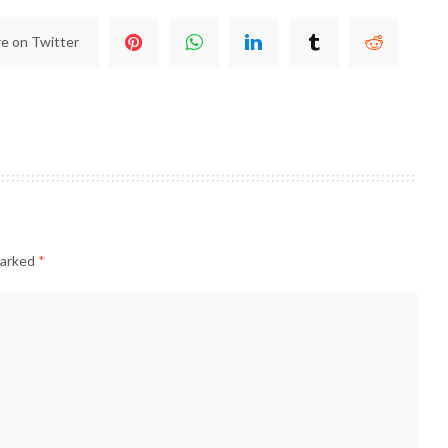
e on Twitter
marked
*