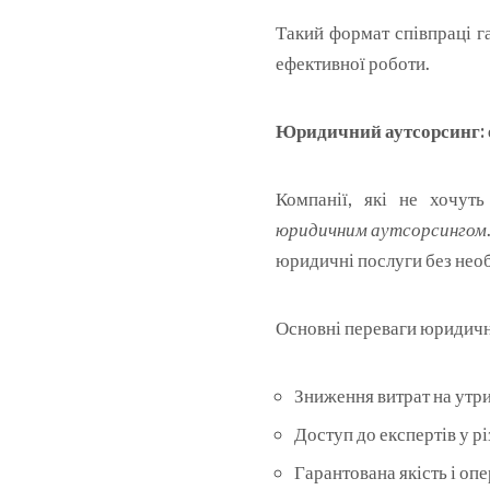
Такий формат співпраці г
ефективної роботи.
Юридичний аутсорсинг: е
Компанії, які не хочут
юридичним аутсорсингом
юридичні послуги без необ
Основні переваги юридичн
Зниження витрат на утр
Доступ до експертів у р
Гарантована якість і оп