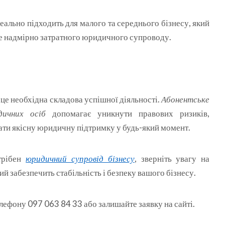
еально підходить для малого та середнього бізнесу, який
не надмірно затратного юридичного супроводу.
 це необхідна складова успішної діяльності.
Абонентське
дичних осіб
допомагає уникнути правових ризиків,
ати якісну юридичну підтримку у будь-який момент.
трібен
юридичний супровід бізнесу
, зверніть увагу на
кий забезпечить стабільність і безпеку вашого бізнесу.
лефону 097 063 84 33 або залишайте заявку на сайті.