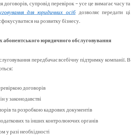
я договорів, супровід перевірок – усе це вимагає часу та
уговування для юридичних осіб
дозволяє передати ці
сфокусуватися на розвитку бізнесу.
ах абонентського юридичного обслуговування
луговування передбачає всебічну підтримку компанії. В
ються:
еревіркою договорів
н у законодавстві
орів та розробкою кадрових документів
одаткових та інших контролюючих органів
м у разі необхідності