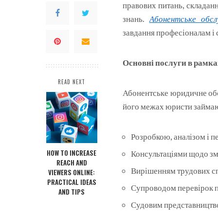
правових питань, складанн
знань.
Абонентське обсл
завдання професіоналам і 
Основні послуги в рамк
READ NEXT
Абонентське юридичне обс
його межах юристи займа
Розробкою, аналізом і п
HOW TO INCREASE
Консультаціями щодо змі
REACH AND
Вирішенням трудових сп
VIEWERS ONLINE:
PRACTICAL IDEAS
Супроводом перевірок п
AND TIPS
Судовим представництво