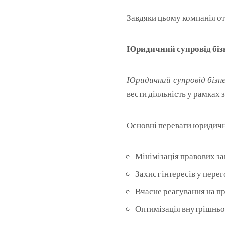
Завдяки цьому компанія от
Юридичний супровід бізн
Юридичний супровід бізн
вести діяльність у рамках 
Основні переваги юридичн
Мінімізація правових за
Захист інтересів у пере
Вчасне реагування на п
Оптимізація внутрішньої