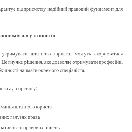
арантує підприємству надійний правовий фундамент для
кономія часу та коштів
ь утримувати штатного юриста, можуть скористатися
. Це гнучке рішення, яке дозволяє отримувати професійні
хідності наймати окремого спеціаліста.
ого аутсорсингу:
имання штатного юриста
ізних галузях права
еративність правових рішень