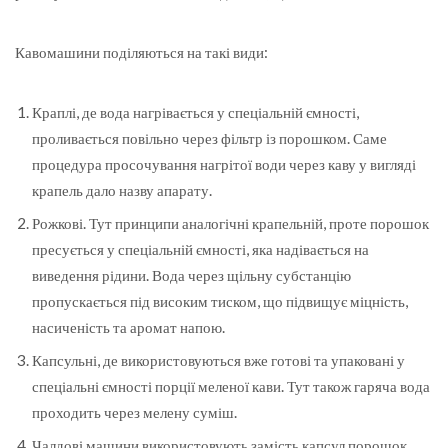
Кавомашини поділяються на такі види:
Краплі, де вода нагрівається у спеціальній ємності,
проливається повільно через фільтр із порошком. Саме
процедура просочування нагрітої води через каву у вигляді
крапель дало назву апарату.
Рожкові. Тут принципи аналогічні крапельній, проте порошок
пресується у спеціальній ємності, яка надівається на
виведення рідини. Вода через щільну субстанцію
пропускається під високим тиском, що підвищує міцність,
насиченість та аромат напою.
Капсульні, де використовуються вже готові та упаковані у
спеціальні ємності порції меленої кави. Тут також гаряча вода
проходить через мелену суміш.
Чалдові машини використовують замість капсул порошок,