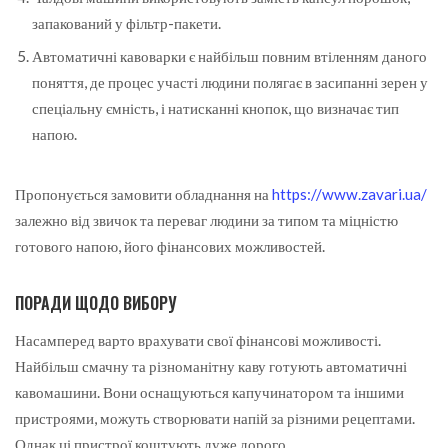
запакований у фільтр-пакети.
Автоматичні кавоварки є найбільш повним втіленням даного
поняття, де процес участі людини полягає в засипанні зерен у
спеціальну ємність, і натисканні кнопок, що визначає тип
напою.
Пропонується замовити обладнання на
https://www.zavari.ua/
залежно від звичок та переваг людини за типом та міцністю
готового напою, його фінансових можливостей.
ПОРАДИ ЩОДО ВИБОРУ
Насамперед варто врахувати свої фінансові можливості.
Найбільш смачну та різноманітну каву готують автоматичні
кавомашини. Вони оснащуються капучинатором та іншими
пристроями, можуть створювати напій за різними рецептами.
Однак ці пристрої коштують дуже дорого.