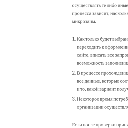
осуществлять те либо ины
процесса зависит, наскол
микрозайм.
Как только будет выбра
переходить к оформлению
сайте, вписать все зап
возможность заполнения
В процессе прохождени
все данные, которые со
и то, какой вариант пол
Некоторое время потребу
организации осуществл
Если после проверки прин