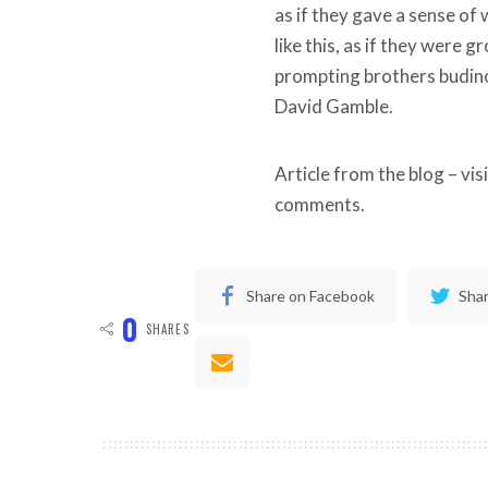
as if they gave a sense of w
like this, as if they were
prompting brothers budino
David Gamble.
Article from the blog – vis
comments.
Share on Facebook
Shar
0
SHARES