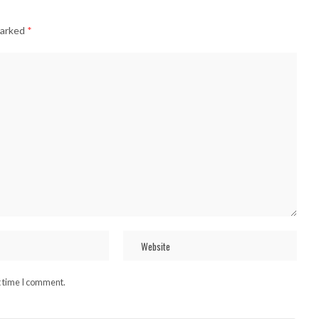
marked
*
t time I comment.