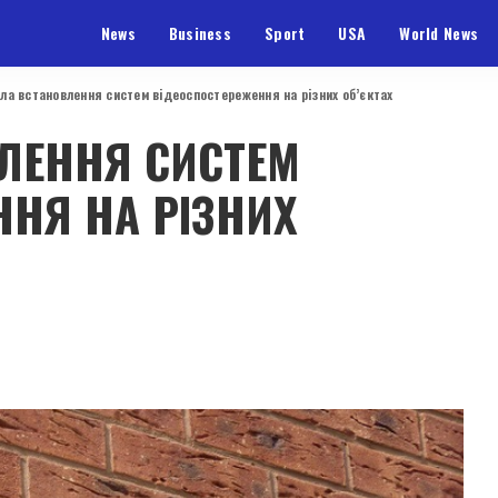
News
Business
Sport
USA
World News
ла встановлення систем відеоспостереження на різних об’єктах
ЛЕННЯ СИСТЕМ
ННЯ НА РІЗНИХ