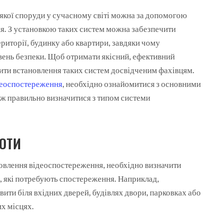
якої споруди у сучасному світі можна за допомогою
я.
З установкою таких систем можна забезпечити
риторії, будинку або квартири, завдяки чому
вень безпеки. Щоб отримати якісний, ефективний
рити встановлення таких систем досвідченим фахівцям.
деоспостереження
, необхідно ознайомитися з основними
ож правильно визначитися з типом системи
БОТИ
овлення відеоспостереження, необхідно визначити
у, які потребують спостереження. Наприклад,
ити біля вхідних дверей, будівлях двори, парковках або
х місцях.