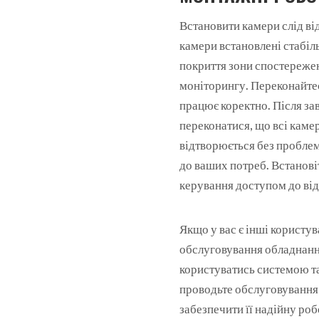
Встановити камери слід ві
камери встановлені стабіл
покриття зони спостережен
моніторингу. Переконайтес
працює коректно. Після з
переконатися, що всі каме
відтворюється без пробле
до ваших потреб. Встанові
керування доступом до від
Якщо у вас є інші користув
обслуговування обладнання
користуватись системою та
проводьте обслуговування 
забезпечити її надійну ро