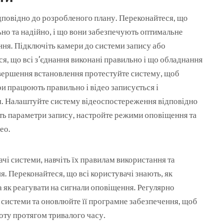
дповідно до розробленого плану. Переконайтеся, що
ьно та надійно, і що вони забезпечують оптимальне
ня. Підключіть камери до системи запису або
я, що всі з’єднання виконані правильно і що обладнання
авершення встановлення протестуйте систему, щоб
ри працюють правильно і відео записується і
м. Налаштуйте систему відеоспостереження відповідно
ть параметри запису, настройте режими оповіщення та
ео.
ачі системи, навчіть їх правилам використання та
. Переконайтеся, що всі користувачі знають, як
 як реагувати на сигнали оповіщення. Регулярно
системи та оновлюйте її програмне забезпечення, щоб
боту протягом тривалого часу.