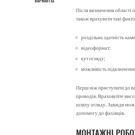
ВАРИАНТЫ
Після визначення області 
також врахувати такі факто
роздільна здатність кам
відеоформат;
кут огляду;
можливість підключення
Перш ніж приступити до вс
проводів. Враховуйте висо
шляху огляду. Завжди мож
допомогу до фахівців.
МОНТАЖНІ РОБО