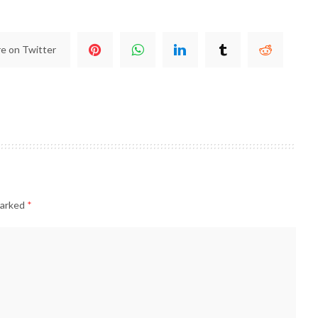
e on Twitter
marked
*