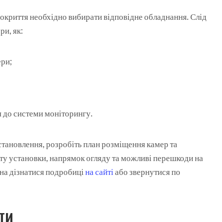
покриття необхідно вибирати відповідне обладнання. Слід
ри, як:
ери;
 до системи моніторингу.
тановлення, розробіть план розміщення камер та
ту установки, напрямок огляду та можливі перешкоди на
на дізнатися подробиці
на сайті
або звернутися по
ТИ