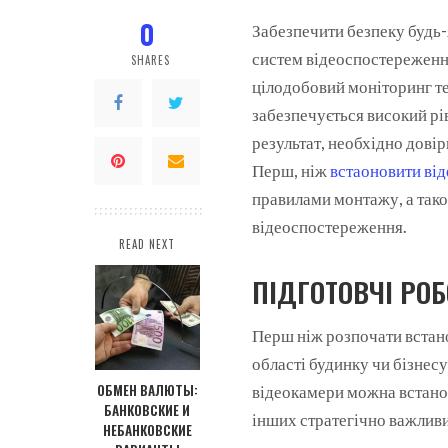
0
Забезпечити безпеку будь-
систем відеоспостереженн
SHARES
цілодобовий моніторинг те
забезпечується високий рі
результат, необхідно дові
Перш, ніж
встаоновити ві
правилами монтажу, а так
відеоспостереження.
READ NEXT
ПІДГОТОВЧІ РО
Перш ніж розпочати встан
області будинку чи бізнес
ОБМЕН ВАЛЮТЫ:
відеокамери можна встанов
БАНКОВСКИЕ И
інших стратегічно важливи
НЕБАНКОВСКИЕ